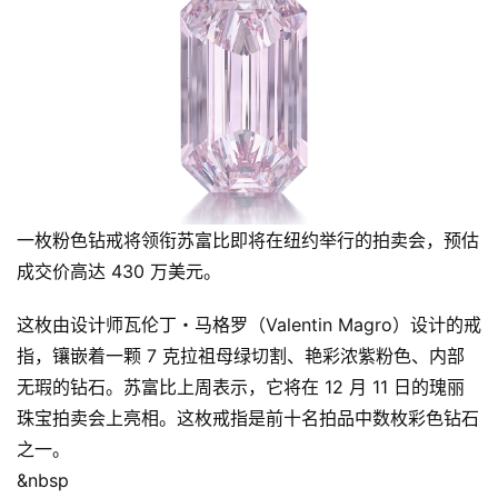
一枚粉色钻戒将领衔苏富比即将在纽约举行的拍卖会，预估
成交价高达 430 万美元。
这枚由设计师瓦伦丁・马格罗（Valentin Magro）设计的戒
指，镶嵌着一颗 7 克拉祖母绿切割、艳彩浓紫粉色、内部
无瑕的钻石。苏富比上周表示，它将在 12 月 11 日的瑰丽
珠宝拍卖会上亮相。这枚戒指是前十名拍品中数枚彩色钻石
之一。
&nbsp