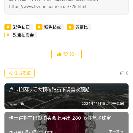
https://www.9zuan.com/zixun/725.html
彩色钻石
粉色钻戒
苏富比
珠宝拍卖会
赞
(0)
生成海报
0
卢卡拉因缺乏大颗粒钻石下调营收预期
上一篇
2024年11月15日 下午3:56
佳士得将在巴黎拍卖会上展出 280 多件艺术珠宝
2024年11月20日 上午11:28
下一篇